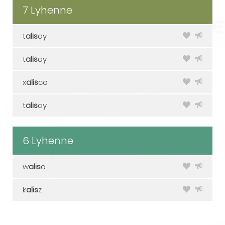
7 Lyhenne
t
alis
ay
t
alis
ay
x
alis
co
t
alis
ay
6 Lyhenne
w
alis
o
k
alis
z