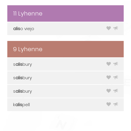
11 Lyhenne
alis
o viejo
9 Lyhenne
s
alis
bury
s
alis
bury
s
alis
bury
k
alis
pell