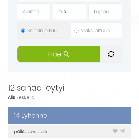
Hae
12 sanaa löytyi
alis
keskellä
14 Lyhenne
p
alis
ades park