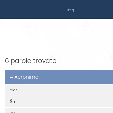
Blog
6 parole trovate
4 Acronimo
alès
Šali