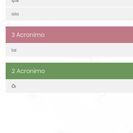
iţsā
isla
3 Acronimo
laï
2 Acronimo
Ōi