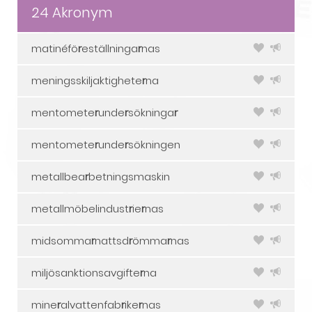
24 Akronym
matinéfö
r
eställninga
r
nas
meningsskiljaktighete
r
na
mentomete
r
unde
r
sökninga
r
mentomete
r
unde
r
sökningen
metallbea
r
betningsmaskin
metallmöbelindust
r
ie
r
nas
midsomma
r
nattsd
r
ömma
r
nas
miljösanktionsavgifte
r
na
mine
r
alvattenfab
r
ike
r
nas