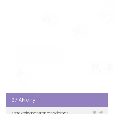
27 Akronym
schaktningsent
r
ep
r
enade
r
nas