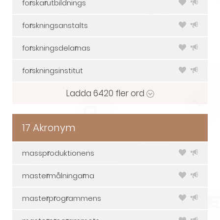
fo
r
ska
r
utbildnings
fo
r
skningsanstalts
fo
r
skningsdela
r
nas
fo
r
skningsinstitut
Ladda
6420
fler ord
17 Akronym
massp
r
oduktionens
maste
r
målninga
r
na
maste
r
p
r
og
r
ammens