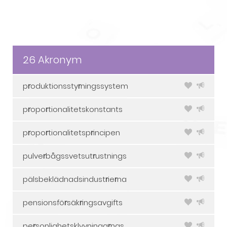
26 Akronym
p
r
oduktionssty
r
ningssystem
p
r
opo
r
tionalitetskonstants
p
r
opo
r
tionalitetsp
r
incipen
pulve
r
bågssvetsut
r
ustnings
pälsbeklädnadsindust
r
ie
r
na
pensionsfö
r
säk
r
ingsavgifts
pe
r
sonlighetsklyvninga
r
nas