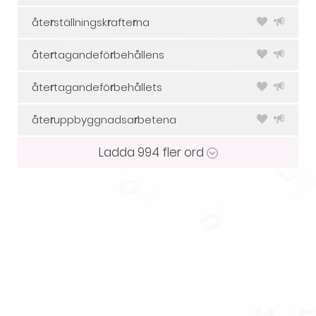
åte
r
ställningsk
r
afte
r
na
åte
r
tagandefö
r
behållens
åte
r
tagandefö
r
behållets
åte
r
uppbyggnadsa
r
betena
Ladda
994
fler ord