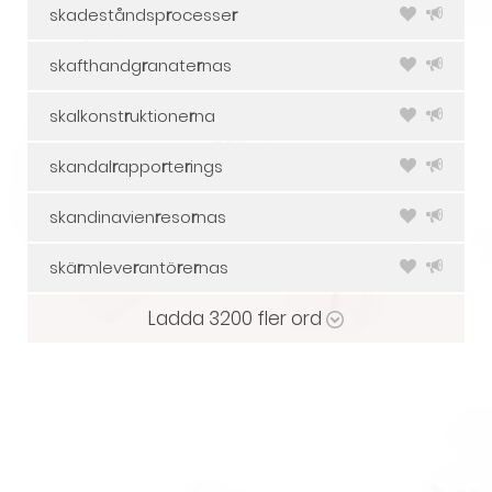
skadeståndsp
r
ocesse
r
skafthandg
r
anate
r
nas
skalkonst
r
uktione
r
na
skandal
r
appo
r
te
r
ings
skandinavien
r
eso
r
nas
skä
r
mleve
r
antö
r
e
r
nas
Ladda
3200
fler ord