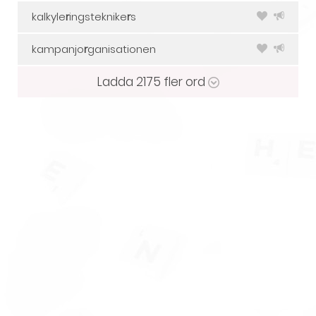
kalkyle
r
ingsteknike
r
s
kampanjo
r
ganisationen
Ladda
2175
fler ord