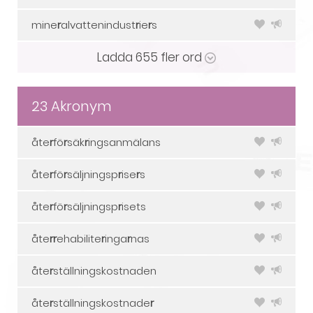
mine
r
alvattenindust
r
ie
r
s
Ladda
655
fler ord
23 Akronym
åte
r
fö
r
säk
r
ingsanmälans
åte
r
fö
r
säljningsp
r
ise
r
s
åte
r
fö
r
säljningsp
r
isets
åte
r
r
ehabilite
r
inga
r
nas
åte
r
ställningskostnaden
åte
r
ställningskostnade
r