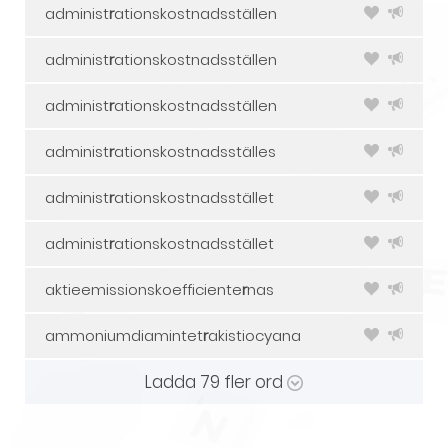
administ
r
ationskostnadsställen
administ
r
ationskostnadsställen
administ
r
ationskostnadsställen
administ
r
ationskostnadsställes
administ
r
ationskostnadsstället
administ
r
ationskostnadsstället
aktieemissionskoefficiente
r
nas
ammoniumdiamintet
r
akistiocyana
Ladda
79
fler ord