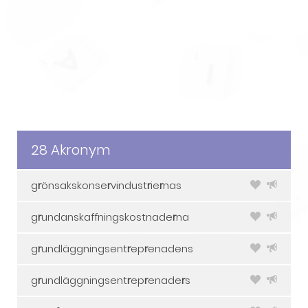
28 Akronym
g
r
önsakskonse
r
vindust
r
ie
r
nas
g
r
undanskaffningskostnade
r
na
g
r
undläggningsent
r
ep
r
enadens
g
r
undläggningsent
r
ep
r
enade
r
s