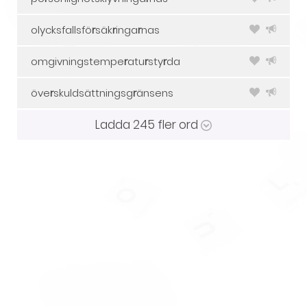
olycksfallsfö
r
säk
r
inga
r
nas
omgivningstempe
r
atu
r
sty
r
da
öve
r
skuldsättningsg
r
änsens
Ladda
245
fler ord