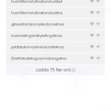
hushållsmetallva
r
uindust
r
ie
r
hushållsmetallva
r
uindust
r
ins
g
r
aviditetskomplikatione
r
nas
investe
r
ingskalkyle
r
inga
r
nas
jo
r
db
r
uksmaskinindust
r
ie
r
nas
åte
r
fö
r
säk
r
ingsanmälninga
r
na
Ladda
75
fler ord