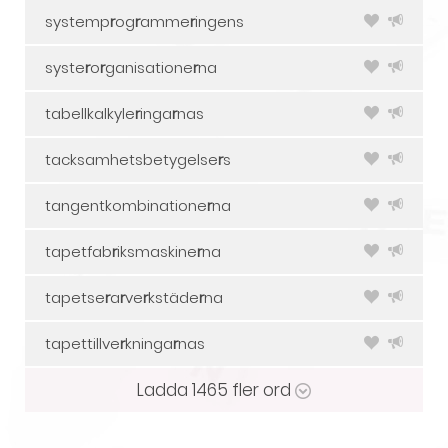
systemp
r
og
r
amme
r
ingens
syste
r
o
r
ganisatione
r
na
tabellkalkyle
r
inga
r
nas
tacksamhetsbetygelse
r
s
tangentkombinatione
r
na
tapetfab
r
iksmaskine
r
na
tapetse
r
a
r
ve
r
kstäde
r
na
tapettillve
r
kninga
r
nas
Ladda
1465
fler ord