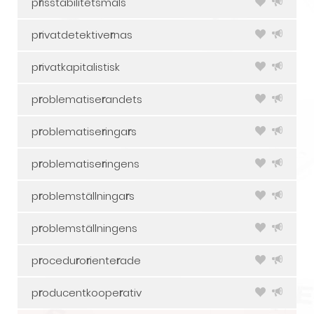
p
r
isstabilitetsmåls
p
r
ivatdetektive
r
nas
p
r
ivatkapitalistisk
p
r
oblematise
r
andets
p
r
oblematise
r
inga
r
s
p
r
oblematise
r
ingens
p
r
oblemställninga
r
s
p
r
oblemställningens
p
r
ocedu
r
o
r
iente
r
ade
p
r
oducentkoope
r
ativ