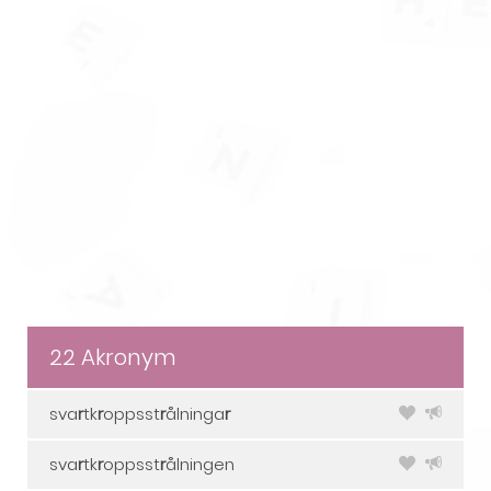
22 Akronym
sva
r
tk
r
oppsst
r
ålninga
r
sva
r
tk
r
oppsst
r
ålningen