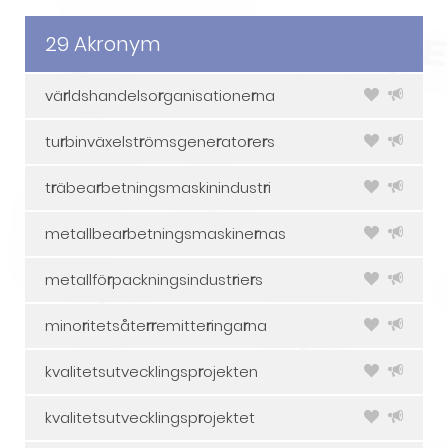
29 Akronym
vä
r
ldshandelso
r
ganisatione
r
na
tu
r
binväxelst
r
ömsgene
r
ato
r
e
r
s
t
r
äbea
r
betningsmaskinindust
r
i
metallbea
r
betningsmaskine
r
nas
metallfö
r
packningsindust
r
ie
r
s
mino
r
itetsåte
r
r
emitte
r
inga
r
na
kvalitetsutvecklingsp
r
ojekten
kvalitetsutvecklingsp
r
ojektet