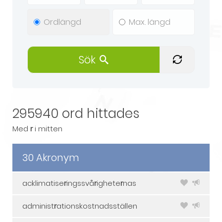
Sök
295940 ord hittades
Med
r
i mitten
30 Akronym
acklimatise
r
ingssvå
r
ighete
r
nas
administ
r
ationskostnadsställen