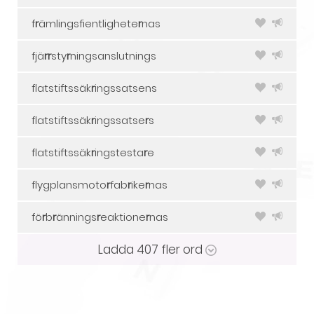
f
r
ämlingsfientlighete
r
nas
fjä
r
r
sty
r
ningsanslutnings
flatstiftssäk
r
ingssatsens
flatstiftssäk
r
ingssatse
r
s
flatstiftssäk
r
ingstesta
r
e
flygplansmoto
r
fab
r
ike
r
nas
fö
r
b
r
ännings
r
eaktione
r
nas
Ladda
407
fler ord