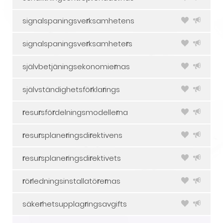
signalspaningsve
r
ksamhetens
signalspaningsve
r
ksamhete
r
s
självbetjäningsekonomie
r
nas
självständighetsfö
r
kla
r
ings
r
esu
r
sfö
r
delningsmodelle
r
na
r
esu
r
splane
r
ingsdi
r
ektivens
r
esu
r
splane
r
ingsdi
r
ektivets
r
ö
r
ledningsinstallatö
r
e
r
nas
säke
r
hetsupplag
r
ingsavgifts