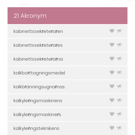
21 Akronym
kabinettssek
r
ete
r
a
r
en
kabinettssek
r
ete
r
a
r
es
kabinettssek
r
ete
r
a
r
na
kalkbo
r
ttagningsmedel
kalkb
r
änningsugna
r
nas
kalkyle
r
ingsmaskinens
kalkyle
r
ingsmaskine
r
s
kalkyle
r
ingsteknikens