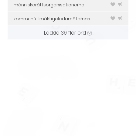
människo
r
ättso
r
ganisatione
r
na
kommunfullmäktigeledamöte
r
nas
Ladda
39
fler ord