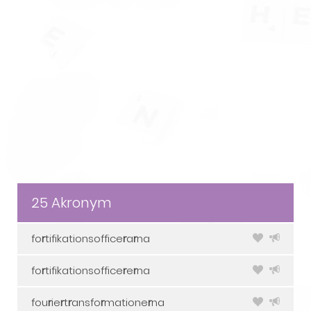
25 Akronym
fo
r
tifikationsoffice
r
a
r
na
fo
r
tifikationsoffice
r
e
r
na
fou
r
ie
r
t
r
ansfo
r
matione
r
na