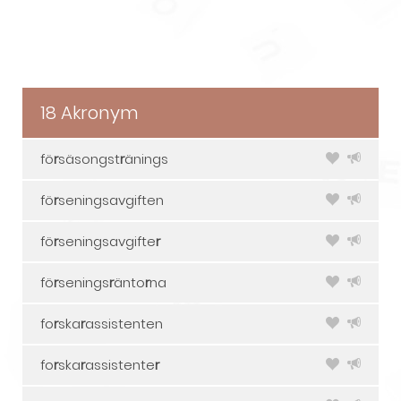
18 Akronym
fö
r
säsongst
r
änings
fö
r
seningsavgiften
fö
r
seningsavgifte
r
fö
r
senings
r
änto
r
na
fo
r
ska
r
assistenten
fo
r
ska
r
assistente
r