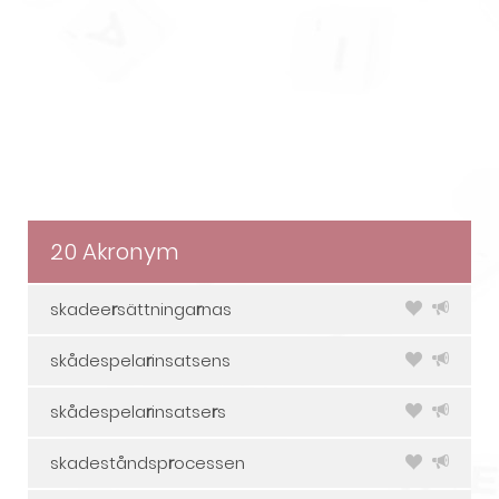
20 Akronym
skadee
r
sättninga
r
nas
skådespela
r
insatsens
skådespela
r
insatse
r
s
skadeståndsp
r
ocessen