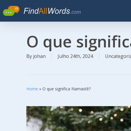
Skip
to
main
content
O que signifi
By
johan
Julho 24th, 2024
Uncategori
Home
»
O que significa Namastê?