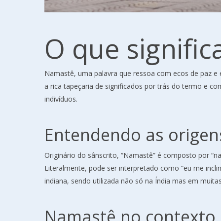
O que signifi
Namastê, uma palavra que ressoa com ecos de paz e es
a rica tapeçaria de significados por trás do termo e co
indivíduos.
Entendendo as origen
Originário do sânscrito, “Namastê” é composto por “namah”
Literalmente, pode ser interpretado como “eu me incli
indiana, sendo utilizada não só na Índia mas em muit
Namastê no contexto