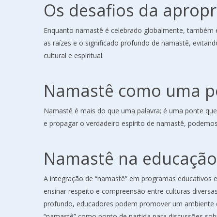
Os desafios da apropr
Enquanto namastê é celebrado globalmente, também enfr
as raízes e o significado profundo de namastê, evitand
cultural e espiritual.
Namastê como uma po
Namastê é mais do que uma palavra; é uma ponte que 
e propagar o verdadeiro espírito de namastê, podemo
Namastê na educação 
A integração de “namastê” em programas educativos e 
ensinar respeito e compreensão entre culturas diversa
profundo, educadores podem promover um ambiente de 
“namastê” como ponto de partida para discussões sobre 