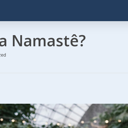
ca Namastê?
zed