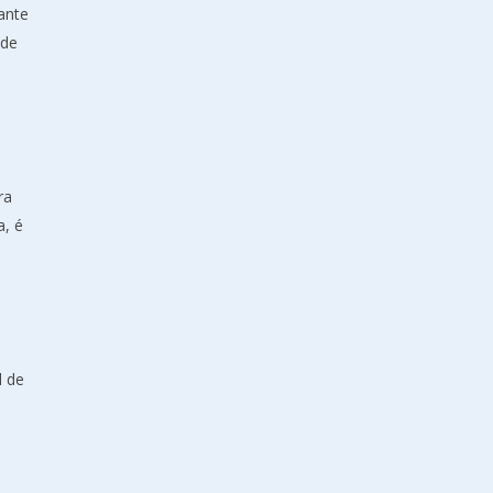
ante
 de
ra
a, é
l de