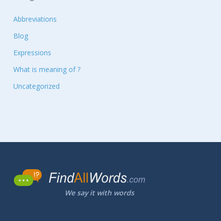
Abbreviations
Blog
Expressions
What is meaning of ?
Uncategorized
We say it with words