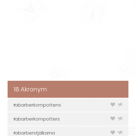
18 Akronym
r
abarberkompottens
r
abarberkompotters
r
abarberstjälkarna