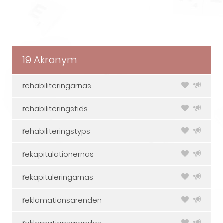
19 Akronym
r
ehabiliteringarnas
r
ehabiliteringstids
r
ehabiliteringstyps
r
ekapitulationernas
r
ekapituleringarnas
r
eklamationsärenden
r
eklamationsärendes