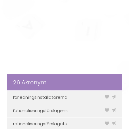
26 Akronym
r
örledningsinstallatörerna
r
ationaliseringsförslagens
r
ationaliseringsförslagets