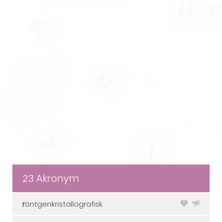
23 Akronym
r
öntgenkristallografisk