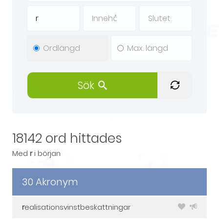
Sök
18142 ord hittades
Med
r
i början
30 Akronym
r
ealisationsvinstbeskattningar