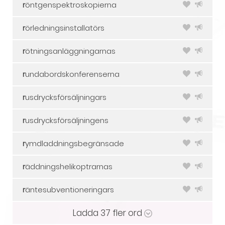
r
öntgenspektroskopierna
r
örledningsinstallatörs
r
ötningsanläggningarnas
r
undabordskonferenserna
r
usdrycksförsäljningars
r
usdrycksförsäljningens
r
ymdladdningsbegränsade
r
äddningshelikoptrarnas
r
äntesubventioneringars
Ladda
37
fler ord