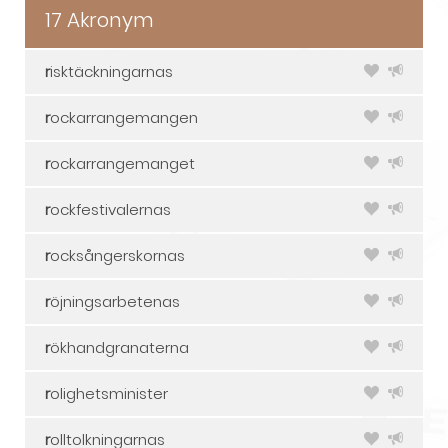
17 Akronym
r
isktäckningarnas
r
ockarrangemangen
r
ockarrangemanget
r
ockfestivalernas
r
ocksångerskornas
r
öjningsarbetenas
r
ökhandgranaterna
r
olighetsminister
r
olltolkningarnas