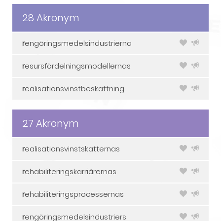
28 Akronym
r
engöringsmedelsindustrierna
r
esursfördelningsmodellernas
r
ealisationsvinstbeskattning
27 Akronym
r
ealisationsvinstskatternas
r
ehabiliteringskarriärernas
r
ehabiliteringsprocessernas
r
engöringsmedelsindustriers