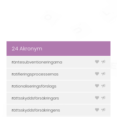
24 Akronym
r
äntesubventioneringarna
r
atifieringsprocessernas
r
ationaliseringsförslags
r
ättsskyddsförsäkringars
r
ättsskyddsförsäkringens