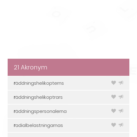
21 Akronym
r
äddningshelikopterns
r
äddningshelikoptrars
r
äddningspersonalerna
r
adialbelastningarnas