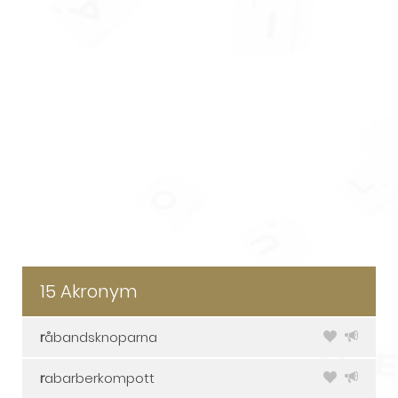
15 Akronym
r
åbandsknoparna
r
abarberkompott