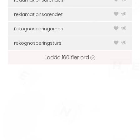
r
eklamationsärendet
r
ekognosceringarnas
r
ekognosceringsturs
Ladda
160
fler ord