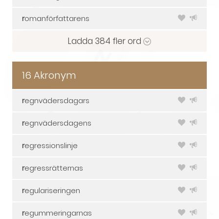
r
omanförfattarens
Ladda
384
fler ord
16 Akronym
r
egnvädersdagars
r
egnvädersdagens
r
egressionslinje
r
egressrätternas
r
egulariseringen
r
egummeringarnas