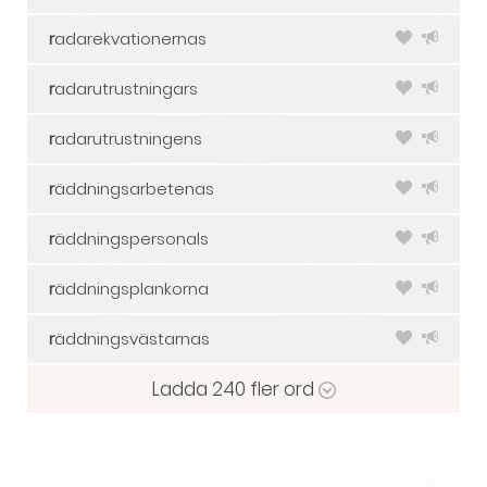
r
adarekvationernas
r
adarutrustningars
r
adarutrustningens
r
äddningsarbetenas
r
äddningspersonals
r
äddningsplankorna
r
äddningsvästarnas
Ladda
240
fler ord