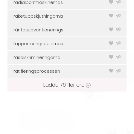
r
adialborrmaskinernas
r
aketuppskjutningarna
r
äntesubventionerings
r
apporteringsdelarnas
r
asdiskrimineringarna
r
atifieringsprocessen
Ladda
79
fler ord