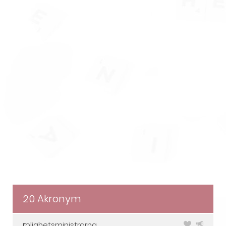
20 Akronym
r
olighetsministrarna