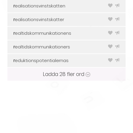
r
ealisationsvinstskatten
r
ealisationsvinstskatter
r
ealtidskommunikationens
r
ealtidskommunikationers
r
eduktionspotentialernas
Ladda
28
fler ord