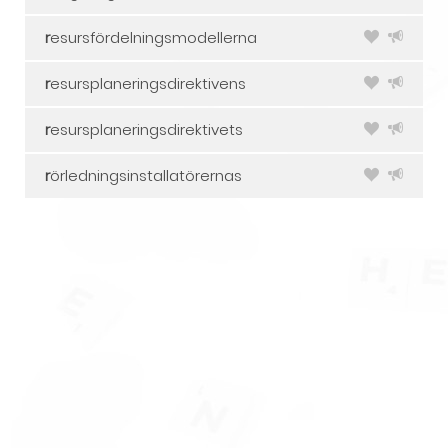
r
esursfördelningsmodellerna
r
esursplaneringsdirektivens
r
esursplaneringsdirektivets
r
örledningsinstallatörernas