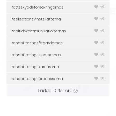
r
ättsskyddsförsäkringarnas
r
ealisationsvinstskatterna
r
ealtidskommunikationernas
r
ehabiliteringsåtgärdernas
r
ehabiliteringsinsatsernas
r
ehabiliteringskarriärerna
r
ehabiliteringsprocesserna
Ladda
10
fler ord