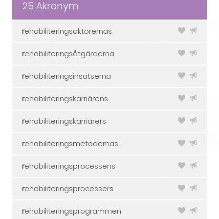
25 Akronym
r
ehabiliteringsaktörernas
r
ehabiliteringsåtgärderna
r
ehabiliteringsinsatserna
r
ehabiliteringskarriärens
r
ehabiliteringskarriärers
r
ehabiliteringsmetodernas
r
ehabiliteringsprocessens
r
ehabiliteringsprocessers
r
ehabiliteringsprogrammen