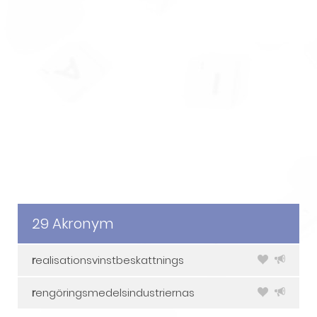
29 Akronym
r
ealisationsvinstbeskattnings
r
engöringsmedelsindustriernas