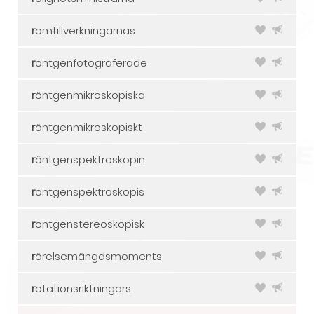
r
omtillverkningarnas
r
öntgenfotograferade
r
öntgenmikroskopiska
r
öntgenmikroskopiskt
r
öntgenspektroskopin
r
öntgenspektroskopis
r
öntgenstereoskopisk
r
örelsemängdsmoments
r
otationsriktningars